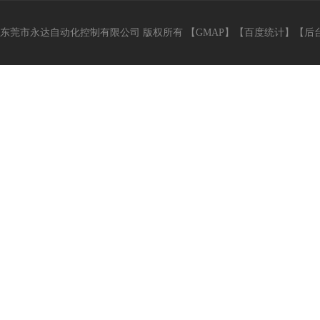
东莞市永达自动化控制有限公司 版权所有 【
GMAP
】【
百度统计
】【
后