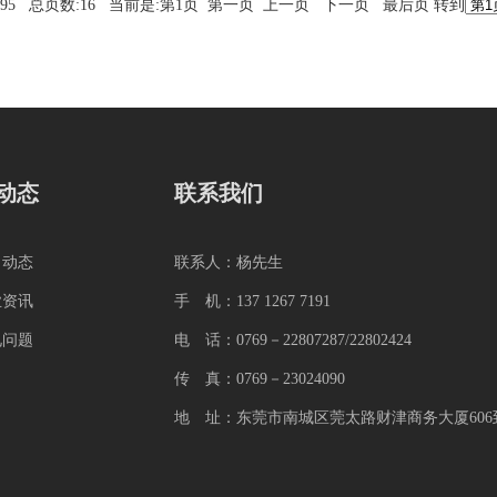
:95 总页数:16 当前是:第1页 第一页 上一页
下一页
最后页
转到
动态
联系我们
司动态
联系人：杨先生
业资讯
手 机：137 1267 7191
见问题
电 话：0769－22807287/22802424
传 真：0769－23024090
地 址：东莞市南城区莞太路财津商务大厦606到