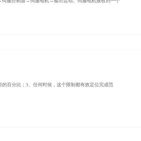
→伺服控制器→伺服电机→输出运动。伺服电机接收到一个
转矩的百分比；3、任何时候，这个限制都有效定位完成范