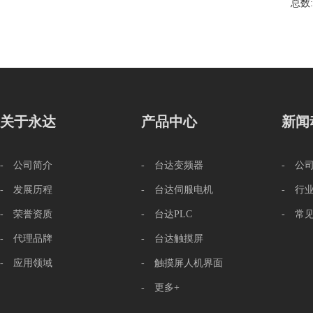
总数
关于永达
产品中心
新闻
- 公司简介
- 台达变频器
- 公
- 发展历程
- 台达伺服电机
- 行
- 荣誉资质
- 台达PLC
- 常
- 代理品牌
- 台达触摸屏
- 应用领域
- 触摸屏人机界面
- 更多+