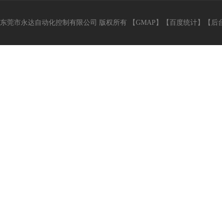
东莞市永达自动化控制有限公司 版权所有 【
GMAP
】【
百度统计
】【
后