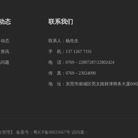
动态
联系我们
司动态
联系人：杨先生
业资讯
手 机：137 1267 7191
见问题
电 话：0769－22807287/22802424
传 真：0769－23024090
地 址：东莞市南城区莞太路财津商务大厦606到
台管理
】
备案号：粤ICP备08033667号
访问量：