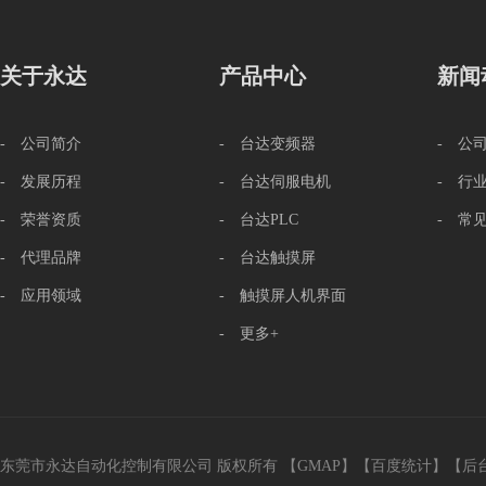
关于永达
产品中心
新闻
- 公司简介
- 台达变频器
- 公
- 发展历程
- 台达伺服电机
- 行
- 荣誉资质
- 台达PLC
- 常
- 代理品牌
- 台达触摸屏
- 应用领域
- 触摸屏人机界面
- 更多+
东莞市永达自动化控制有限公司 版权所有 【
GMAP
】【
百度统计
】【
后