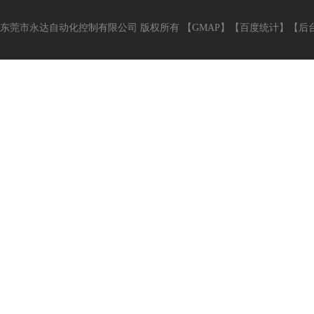
东莞市永达自动化控制有限公司 版权所有 【
GMAP
】【
百度统计
】【
后