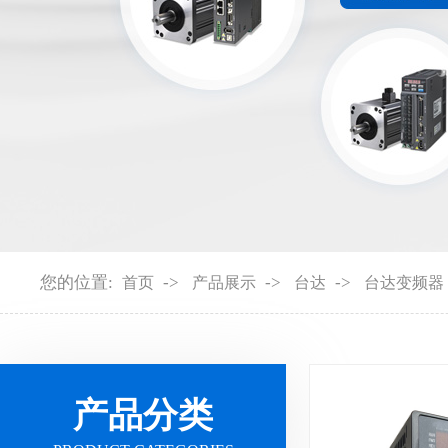
您的位置:
->
->
->
首页
产品展示
台达
台达变频器
产品分类